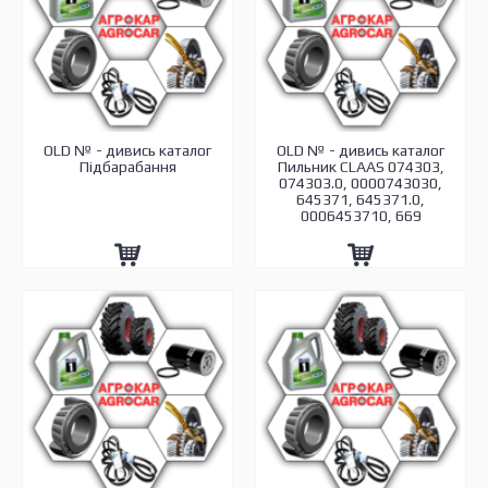
OLD № - дивись каталог
OLD № - дивись каталог
Підбарабання
Пильник CLAAS 074303,
074303.0, 0000743030,
645371, 645371.0,
0006453710, 669