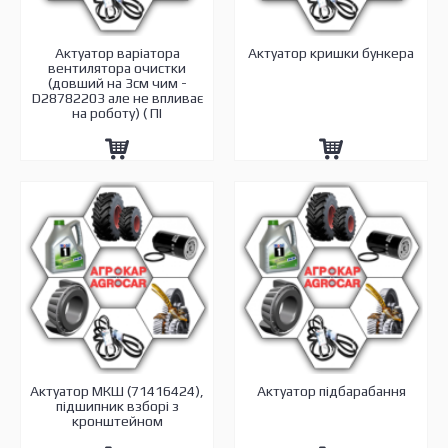
Актуатор варіатора
Актуатор кришки бункера
вентилятора очистки
(довший на 3см чим -
D28782203 але не впливає
на роботу) ( ПІ
Актуатор МКШ (71416424),
Актуатор підбарабання
підшипник взборі з
кронштейном