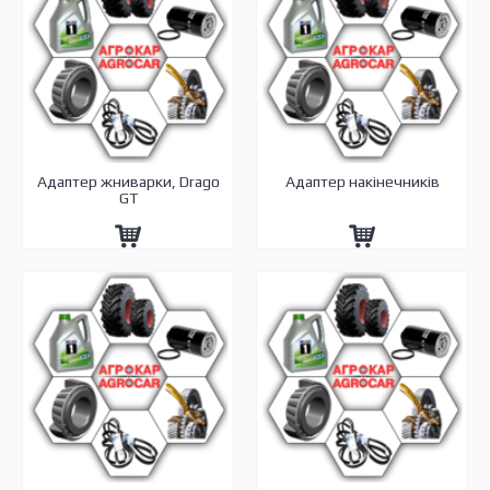
Адаптер жниварки, Drago
Адаптер накінечників
GT