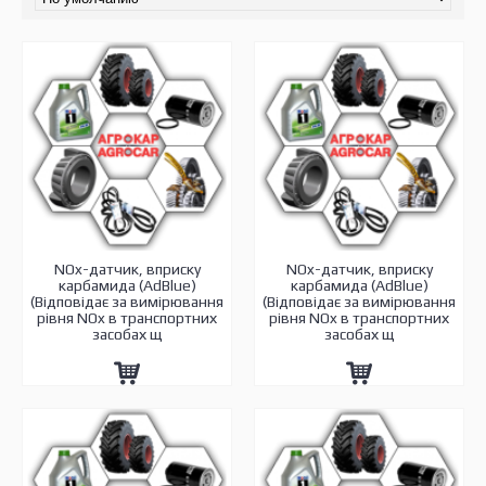
NOx-датчик, вприску
NOx-датчик, вприску
карбамида (AdBlue)
карбамида (AdBlue)
(Відповідає за вимірювання
(Відповідає за вимірювання
рівня NOx в транспортних
рівня NOx в транспортних
засобах щ
засобах щ