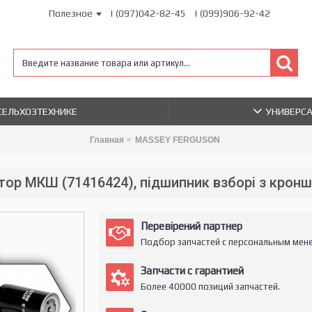
Полезное
| (097)042-82-45
| (099)906-92-42
 СЕЛЬХОЗТЕХНИКЕ
УНИВЕРС
Главная
MASSEY FERGUSON
тор МКШ (71416424), підшипник взборі з крон
Перевірений партнер
Подбор запчастей с персональным мен
Запчасти с гарантией
Более 40000 позиций запчастей.