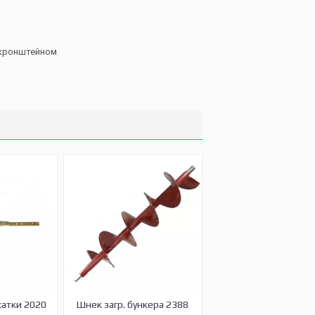
з кронштейном
жатки 2020
Шнек загр. бункера 2388