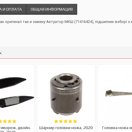
А И ОПЛАТА
ОБЩАЯ ИНФОРМАЦИЯ
как оригинал так и замену Актуатор МКШ (71416424), підшипник взборі 
:
тивореж. двойн.
Шарнир головки ножа, 2020
Головка ножа 