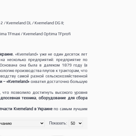
 / Kverneland DL / Kverneland DG II;
ima TFmaxi / Kverneland Optima TFprofi
Украине
. «Kverneland» уже не один десяток лет
на несколько предприятий: предприятие по
 Основана она была в далеком 1879 году (в
нологию производства плугов к тракторам, что
зводству самой разной сельскохозяйственной
 – «Kverneland»
охватил достаточно большую
, что позволило достигнуть высокого уровня
едпосевная техника
,
оборудование для сбора
пчасти Kverneland в Украине
по самым лучшим
Показать: