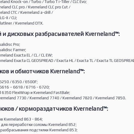
nd Knock-on / Turbo / Turbo T i-Tiller / CLC Evo;
land CLC pro / Kverneland CLC pro Cut /
and CTC / Kverneland a-drill /
-II / CLI;
tliner / Kverneland DTX.
 и дисковых разбрасывателей Kverneland™:
lidisc Pro;
lidisc Farmer;
eland Exacta EL / CL / CL EW;
neland Exacta CL GEOSPREAD / Exacta HL / Exacta TL / Exacta TL GEOSPREA
ов и обмотчиков Kverneland™:
6250 / 6350 / 6500F;
6616 – 6618 / 6716 - 6720;
6350 FlexiWrap и Kverneland FastBale;
erneland 7730 / Kverneland 7740 / Kverneland 7820 / Kverneland 7850.
юков / кормораздатчиков Kverneland™:
 Kverneland 863 - 864;
 для переработки соломы Kverneland 852;
разбрасывания подстилки Kverneland 853;