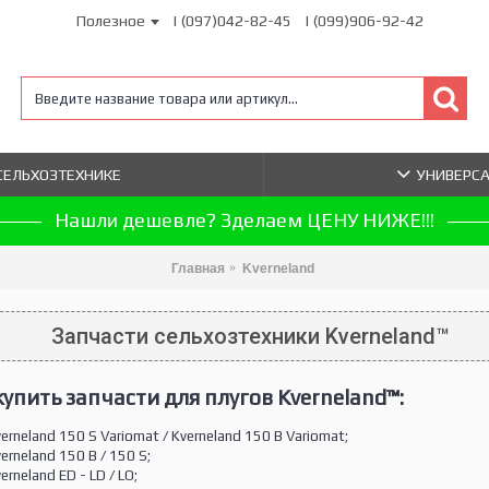
Полезное
| (097)042-82-45
| (099)906-92-42
 СЕЛЬХОЗТЕХНИКЕ
УНИВЕРС
Нашли дешевле? Зделаем ЦЕНУ НИЖЕ!!!
Главная
Kverneland
Запчасти сельхозтехники Kverneland™
упить запчасти для плугов Kverneland™:
rneland 150 S Variomat / Kverneland 150 B Variomat;
rneland 150 B / 150 S;
rneland ED - LD / LO;