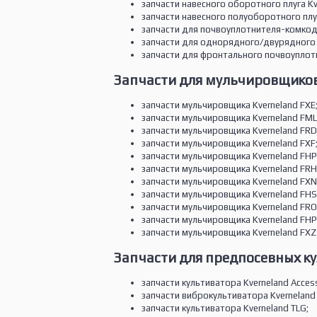
запчасти навесного оборотного плуга Kv
запчасти навесного полуоборотного плуг
запчасти для почвоуплотнителя-комкод
запчасти для однорядного/двурядного 
запчасти для фронтального почвоуплотн
Запчасти для мульчировщиков
запчасти мульчировщика Kverneland FXE
запчасти мульчировщика Kverneland FML
запчасти мульчировщика Kverneland FRD
запчасти мульчировщика Kverneland FXF
запчасти мульчировщика Kverneland FHP 
запчасти мульчировщика Kverneland FRH
запчасти мульчировщика Kverneland FXN
запчасти мульчировщика Kverneland FHS
запчасти мульчировщика Kverneland FRO
запчасти мульчировщика Kverneland FHP
запчасти мульчировщика Kverneland FXZ
Запчасти для предпосевных ку
запчасти культиватора Kverneland Acces
запчасти виброкультиватора Kverneland 
запчасти культиватора Kverneland TLG;