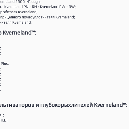
erneland 2500 i-Plough.
а Kverneland PN - RN / Kverneland PW - RW;
робителя Kverneland;
прицепного почвоуплотнителя Kverneland;
ителя Kverneland.
 Kverneland™:
;
;
;
;
Plus;
;
;
;
;
;
льтиваторов и глубокорыхлителей Kverneland™:
s+;
TLD;