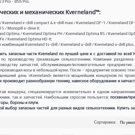
3 Pro - 856 Pro.
ческих и механических Kverneland™:
verneland e-drill compact & e-drill maxi / Kverneland DF-1 / Kverneland DF-2
 / Monopill e-drive II;
nd Optima / Kverneland Optima PH / Kverneland Optima RS / Kverneland Opt
iFe / Kverneland Optima HD-II;
бинаций Kverneland ts-drill / Kverneland u-drill / Kverneland u-drill plus.
пить запасные части Kverneland по лучшей цене и с доставкой по всей 
по производству /реализации сельхозтехники. Компания разделена 
изводству запчастей, обслуживающие/вспомогательные предприятия.
производил косы в небольшой кузне. После – предприятие освоило тех
одняшний день «Kverneland» является мощнейшим концерном по прои
я производит разнообразную технику
,
навесное оборудование и запчасти
ав концерна, специализируется исключительно в одном направлении
хники, так и запчастей. Наибольшим спросом пользуется:
посевная/пр
торы
,
бороны и плуги
.
й выбор запасных частей для разных видов сельхозтехники
.
Купить за
Сортировка: