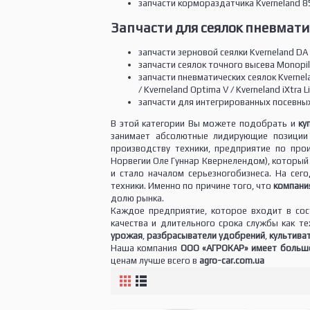
запчасти кормораздатчика Kverneland 85
Запчасти для сеялок пневмати
запчасти зерновой сеялки Kverneland DA / K
запчасти сеялок точного высева Monopill S
запчасти пневматических сеялок Kvernela
/ Kverneland Optima V / Kverneland iXtra L
запчасти для интегрированных посевных ком
В этой категории Вы можете подобрать и
ку
занимает абсолютные лидирующие позиции 
производству техники, предприятие по про
Норвегии Оле Гуннар Квернелендом), который 
и стало началом серьезногобизнеса. На сег
техники. Именно по причине того, что
компани
долю рынка.
Каждое предприятие, которое входит в сост
качества и длительного срока службы как те
урожая
,
разбрасыватели удобрений
,
культива
Наша компания
ООО «АГРОКАР» имеет большо
ценам лучше всего в
agro-car.com.ua