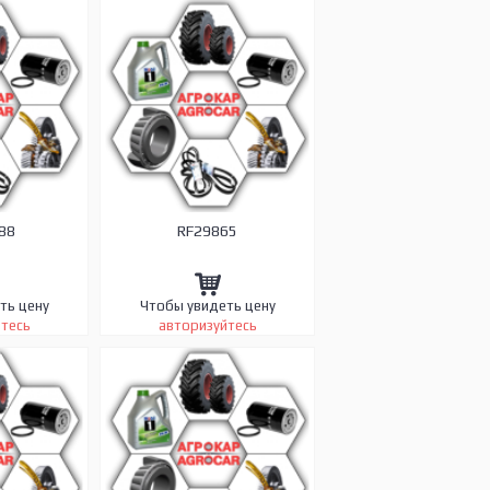
88
RF29865
ть цену
Чтобы увидеть цену
йтесь
авторизуйтесь