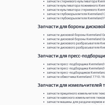
запчасти стерневого культиватора Kvernela
запчасти культиватора пожнивного Kverne
запчасти культиватора стерневого Kvernel
запчасти глубокорыхлителя Kverneland CLG
запчасти глубокорыхлителя Kverneland Fla
Запчасти для бороны дисковой
запчасти дисковой бороны Kverneland Qua
запчасти дисковой бороны Kverneland Qua
запчасти дискового разбрасывателя Kvern
запчасти дискового разбрасывателя Kver
Запчасти для пресс-подборщик
запчасти пресс-подборщика Kverneland 
запчасти пресс-подборщика Kverneland 
запчасти пресс-подборщиков Kverneland 
запчасти обмотчика Kverneland 7710 / Kv
Запчасти для измельчителей т
запчасти прицепного измельчителя тюков
запчасти навесного измельчителя тюков
запчасти машины для раздачи кормов и 