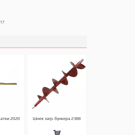
217
жатки 2020
Шнек загр. бункера 2388