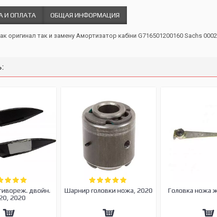
А И ОПЛАТА
ОБЩАЯ ИНФОРМАЦИЯ
как оригинал так и замену Амортизатор кабіни G716501200160 Sachs 000
:
тивореж. двойн.
Шарнир головки ножа, 2020
Головка ножа 
20, 2020