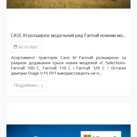
CASE IH розширює модельний ряд Farmall новими моделями C Selection потужністю 100–120 к.с
02.12.2022
Асортимент тракторів Case IH Farmall розширено за
рахунок додавання трьох нових моделей «C Selection»:
Farmall 100 C, Farmall 110 C і Farmall 120 C / Останні
двигуни Stage V F5 FPT використовують не п...
Подробнее...