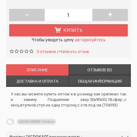
-
+
КУПИТЬ
Чтобы увидеть цену
авторизуйтесь
0 отзывов
Написать отзыв
/
ОПИСАНИЕ
ОТЗЫВОВ (0)
ДОСТАВКА И ОПЛАТА
ОБЩАЯ ИНФОРМАЦИЯ
У нас вы можете купить оптом и в розницу как оригинал так
и замену Подшипник закр.50x90x30,18,сфер.,с
эксц.втулкой,ступ.на одну сторону,с отв.под см.(754393)
GRAE50RRB Timken