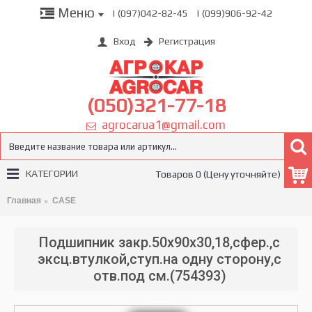
Меню
| (097)042-82-45
| (099)906-92-42
Вход
Регистрация
(050)321-77-18
agrocarua1@gmail.com
КАТЕГОРИИ
Товаров 0 (Цену уточняйте)
Главная
CASE
Подшипник закр.50x90x30,18,сфер.,с
эксц.втулкой,ступ.на одну сторону,с
отв.под см.(754393)