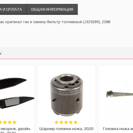
А И ОПЛАТА
ОБЩАЯ ИНФОРМАЦИЯ
как оригинал так и замену Фильтр топливный (J329289), 2388
:
тивореж. двойн.
Шарнир головки ножа, 2020
Головка ножа 