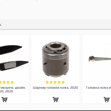
:
тивореж. двойн.
Шарнир головки ножа, 2020
Головка ножа 
20, 2020