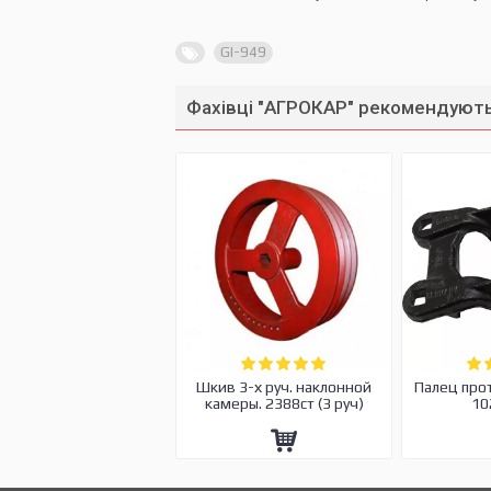
GI-949
Фахівці "АГРОКАР" рекомендують
Шкив 3-х руч. наклонной
Палец про
камеры. 2388ст (3 руч)
10