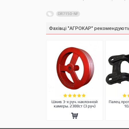
DR7150-NF
Фахівці "АГРОКАР" рекомендують
Шкив 3-х руч. наклонной
Палец про
камеры. 2388ст (3 руч)
10