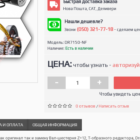
Быстрая доставка заказа
Нова Пошта, САТ, Деливери
Нашли дешевле?
(050) 321-77-18
Звони
- сделаем цен
Модель:
DR7150-NF
Наличие:
Есть в наличии
ЦЕНА:
чтобы узнать -
авторизуй
-
+
Чтобы увидеть це
0 отзывов
Написать отзыв
/
А И ОПЛАТА
ОБЩАЯ ИНФОРМАЦИЯ
как оригинал так и замену Вал-шестерня Z=12, Т-образного редуктора, D