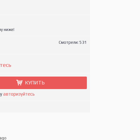
у ниже!
Смотрели: 531
тесь
КУПИТЬ
ну
авторизуйтесь
rago