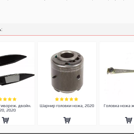
:
тивореж. двойн.
Шарнир головки ножа, 2020
Головка ножа 
20, 2020