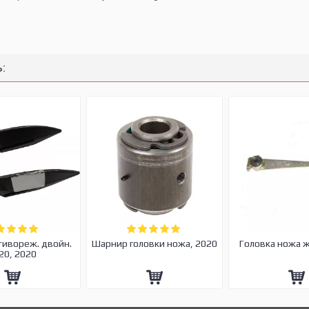
:
тивореж. двойн.
Шарнир головки ножа, 2020
Головка ножа 
20, 2020