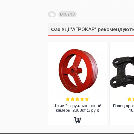
DR8210
Фахівці "АГРОКАР" рекомендують
Шкив 3-х руч. наклонной
Палец про
камеры. 2388ст (3 руч)
10