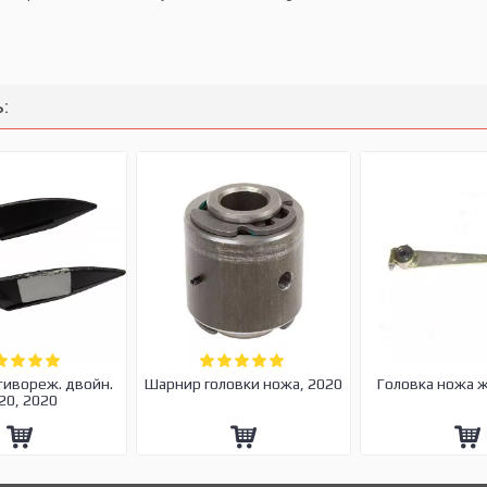
:
тивореж. двойн.
Шарнир головки ножа, 2020
Головка ножа 
20, 2020