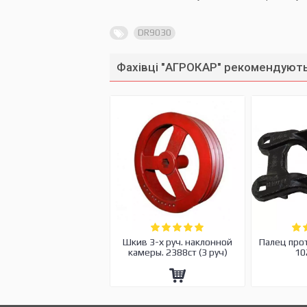
DR9030
Фахівці "АГРОКАР" рекомендують
Шкив 3-х руч. наклонной
Палец про
камеры. 2388ст (3 руч)
10