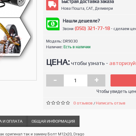
Быстрая доставка заказа
Нова Пошта, САТ, Деливери
Нашли дешевле?
(050) 321-77-18
Звони
- сделаем цен
Модель:
DR9030
Наличие:
Есть в наличии
ЦЕНА:
чтобы узнать -
авторизуй
-
+
Чтобы увидеть це
0 отзывов
Написать отзыв
/
А И ОПЛАТА
ОБЩАЯ ИНФОРМАЦИЯ
ак оригинал так и замену Болт M12x20, Drago