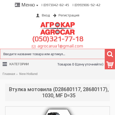
Меню
| (097)042-82-45
| (099)906-92-42
Вход
Регистрация
(050)321-77-18
agrocarua1@gmail.com
КАТЕГОРИИ
Товаров 0 (Цену уточняйте)
Главная
New Holland
Втулка мотовила (D28680117, 28680117),
1030, MF D=35