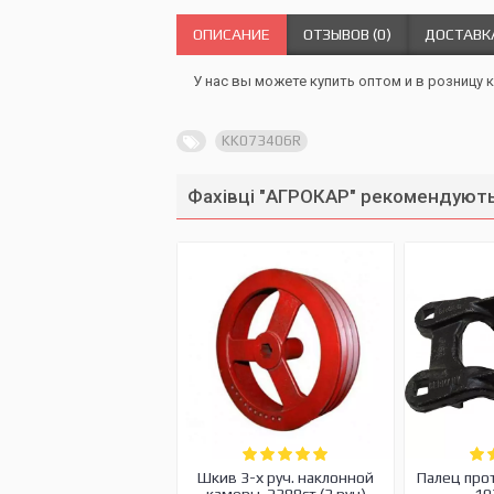
ОПИСАНИЕ
ОТЗЫВОВ (0)
ДОСТАВК
У нас вы можете купить оптом и в розницу 
KK073406R
Фахівці "АГРОКАР" рекомендують
Шкив 3-х руч. наклонной
Палец про