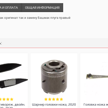
А И ОПЛАТА
ОБЩАЯ ИНФОРМАЦИЯ
как оригинал так и замену Башмак плуга правый
:
тивореж. двойн.
Шарнир головки ножа, 2020
Головка ножа 