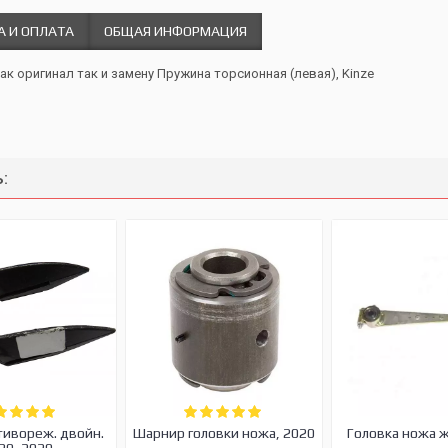
А И ОПЛАТА
ОБЩАЯ ИНФОРМАЦИЯ
ак оригинал так и замену Пружина торсионная (левая), Kinze
:
тивореж. двойн.
Шарнир головки ножа, 2020
Головка ножа 