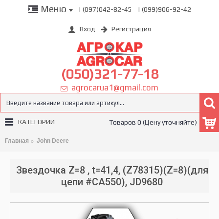
Меню
| (097)042-82-45
| (099)906-92-42
Вход
Регистрация
(050)321-77-18
agrocarua1@gmail.com
КАТЕГОРИИ
Товаров 0 (Цену уточняйте)
Главная
John Deere
Звездочка Z=8 , t=41,4, (Z78315)(Z=8)(для
цепи #CA550), JD9680