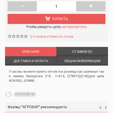
-
+
КУПИТЬ
Чтобы увидеть цену
авторизуйтесь
0 отзывов
Написать отзыв
/
ОПИСАНИЕ
ОТЗЫВОВ (0)
ДОСТАВКА И ОПЛАТА
ОБЩАЯ ИНФОРМАЦИЯ
У нас вы можете купить оптом и в розницу как оригинал так
и замену Звездочка Z=8 , t=41,4, (Z78315)(Z=8)(для цепи
#CA550), JD9680
H164796-W
Фахівці "АГРОКАР" рекомендують: