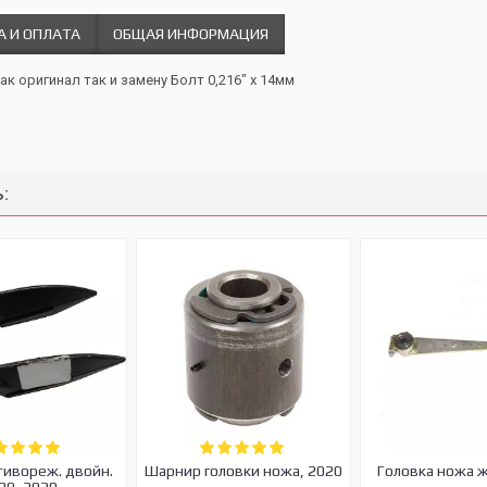
А И ОПЛАТА
ОБЩАЯ ИНФОРМАЦИЯ
ак оригинал так и замену Болт 0,216" х 14мм
:
тивореж. двойн.
Шарнир головки ножа, 2020
Головка ножа 