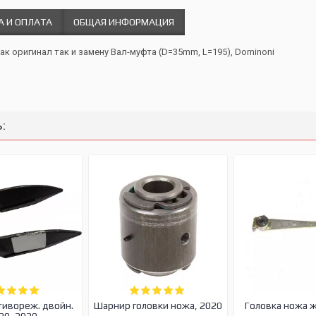
А И ОПЛАТА
ОБЩАЯ ИНФОРМАЦИЯ
ак оригинал так и замену Вал-муфта (D=35mm, L=195), Dominoni
:
тивореж. двойн.
Шарнир головки ножа, 2020
Головка ножа 