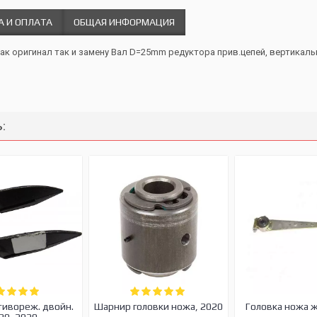
А И ОПЛАТА
ОБЩАЯ ИНФОРМАЦИЯ
как оригинал так и замену Вал D=25mm редуктора прив.цепей, вертикаль
:
тивореж. двойн.
Шарнир головки ножа, 2020
Головка ножа 