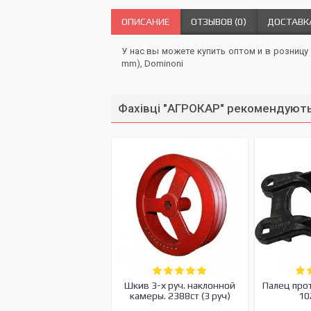
ОПИСАНИЕ
ОТЗЫВОВ (0)
ДОСТАВК
У нас вы можете купить оптом и в розницу
mm), Dominoni
Фахівці "АГРОКАР" рекомендують
Шкив 3-х руч. наклонной
Палец про
камеры. 2388ст (3 руч)
10