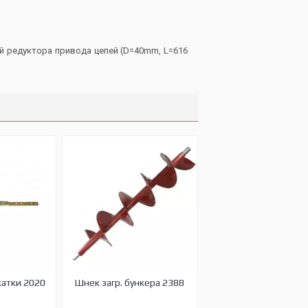
ый редуктора привода цепей (D=40mm, L=616
жатки 2020
Шнек загр. бункера 2388