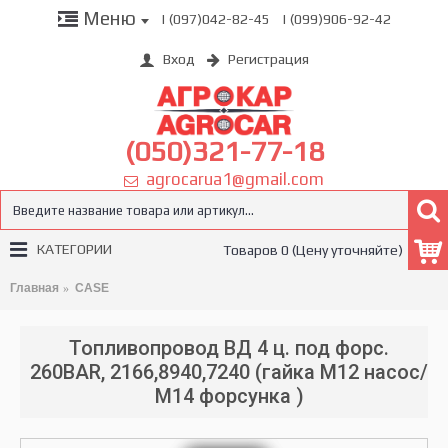
Меню
| (097)042-82-45
| (099)906-92-42
Вход
Регистрация
(050)321-77-18
agrocarua1@gmail.com
КАТЕГОРИИ
Товаров 0 (Цену уточняйте)
Главная
CASE
Топливопровод ВД 4 ц. под форс.
260BAR, 2166,8940,7240 (гайка М12 насос/
М14 форсунка )