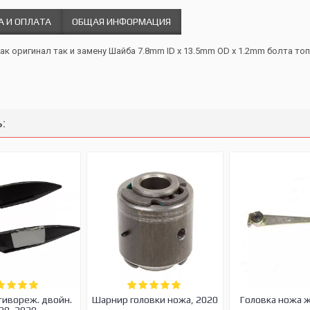
А И ОПЛАТА
ОБЩАЯ ИНФОРМАЦИЯ
как оригинал так и замену Шайба 7.8mm ID x 13.5mm OD x 1.2mm болта т
:
тивореж. двойн.
Шарнир головки ножа, 2020
Головка ножа 