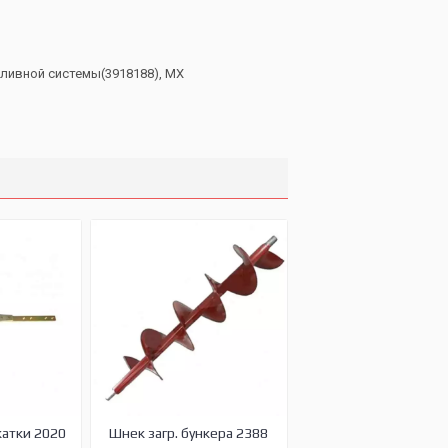
опливной системы(3918188), MX
жатки 2020
Шнек загр. бункера 2388