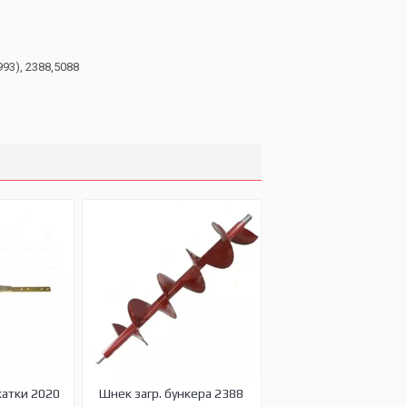
93), 2388,5088
жатки 2020
Шнек загр. бункера 2388