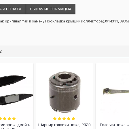
А И ОПЛАТА
ОБЩАЯ ИНФОРМАЦИЯ
как оригинал так и замену Прокладка крышки коллектора(J914311, J9369
:
тивореж. двойн.
Шарнир головки ножа, 2020
Головка ножа 