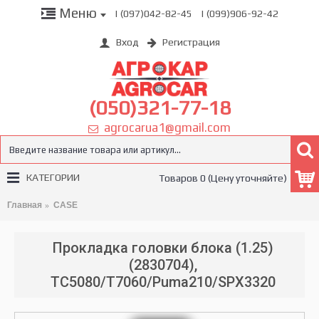
Меню
| (097)042-82-45
| (099)906-92-42
Вход
Регистрация
(050)321-77-18
agrocarua1@gmail.com
КАТЕГОРИИ
Товаров 0 (Цену уточняйте)
Главная
CASE
Прокладка головки блока (1.25)
(2830704),
TC5080/T7060/Puma210/SPX3320