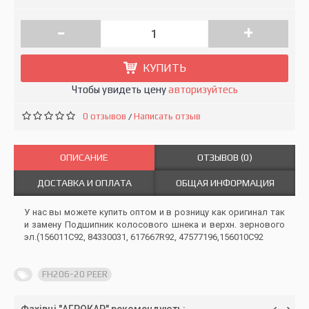
-
+
КУПИТЬ
Чтобы увидеть цену
авторизуйтесь
0 отзывов
Написать отзыв
/
ОПИСАНИЕ
ОТЗЫВОВ (0)
ДОСТАВКА И ОПЛАТА
ОБЩАЯ ИНФОРМАЦИЯ
У нас вы можете купить оптом и в розницу как оригинал так
и замену Подшипник колосового шнека и верхн. зернового
эл.(156011C92, 84330031, 617667R92, 47577196,156010C92
FH206-20 PEER