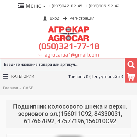
Меню
| (097)042-82-45
| (099)906-92-42
Вход
Регистрация
(050)321-77-18
agrocarua1@gmail.com
КАТЕГОРИИ
Товаров 0 (Цену уточняйте)
Главная
CASE
Подшипник колосового шнека и верхн.
зернового эл.(156011C92, 84330031,
617667R92, 47577196,156010C92