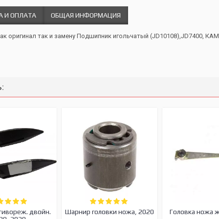
А И ОПЛАТА
ОБЩАЯ ИНФОРМАЦИЯ
как оригинал так и замену Подшипник игольчатый (JD10108),JD7400, КА
:
тивореж. двойн.
Шарнир головки ножа, 2020
Головка ножа 