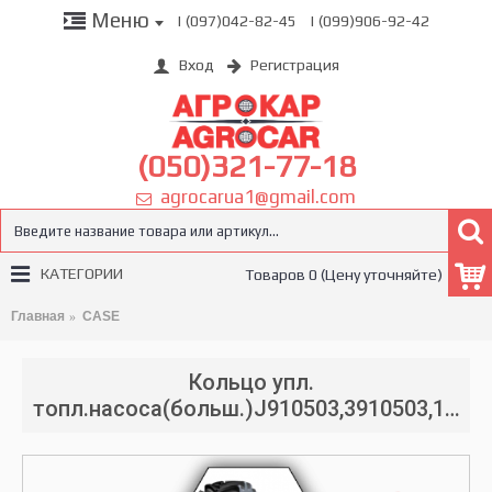
Меню
| (097)042-82-45
| (099)906-92-42
Вход
Регистрация
(050)321-77-18
agrocarua1@gmail.com
КАТЕГОРИИ
Товаров 0 (Цену уточняйте)
Главная
CASE
Кольцо упл.
топл.насоса(больш.)J910503,3910503,1410210046,3935032,J930993,1487375,1495186,J920906