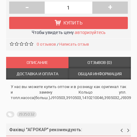
-
+
КУПИТЬ
Чтобы увидеть цену
авторизуйтесь
0 отзывов
Написать отзыв
/
ОПИСАНИЕ
ОТЗЫВОВ (0)
ДОСТАВКА И ОПЛАТА
ОБЩАЯ ИНФОРМАЦИЯ
У нас вы можете купить оптом и в розницу как оригинал так
и замену Кольцо упл.
топл.насоса(больш.)J910503,3910503,1410210046,3935032,J930993,
J935032
Фахівці "АГРОКАР" рекомендують: