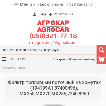
Меню
| (097)042-82-45
| (099)906-92-42
Вход
Регистрация
(050)321-77-18
agrocarua1@gmail.com
КАТЕГОРИИ
Товаров 0 (Цену уточняйте)
Главная
CASE
Фильтр топливный поточный на хомутах
(194199A1,87400496),
MX255,MX270,MX285,7240,8950