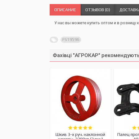
ОПИСАНИЕ
ОТЗЫВОВ (0)
ДОСТАВК
У нас вы можете купить оптом и в розницу 
FS19596
Фахівці "АГРОКАР" рекомендують
Шкив 3-х руч. наклонной
Палец про