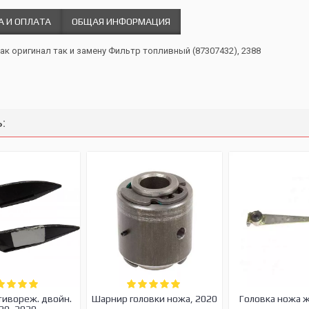
А И ОПЛАТА
ОБЩАЯ ИНФОРМАЦИЯ
как оригинал так и замену Фильтр топливный (87307432), 2388
:
тивореж. двойн.
Шарнир головки ножа, 2020
Головка ножа 