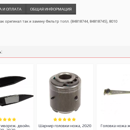
А И ОПЛАТА
ОБЩАЯ ИНФОРМАЦИЯ
ак оригинал так и замену Фильтр топл. (84818744, 84818745), 8010
:
тивореж. двойн.
Шарнир головки ножа, 2020
Головка ножа 