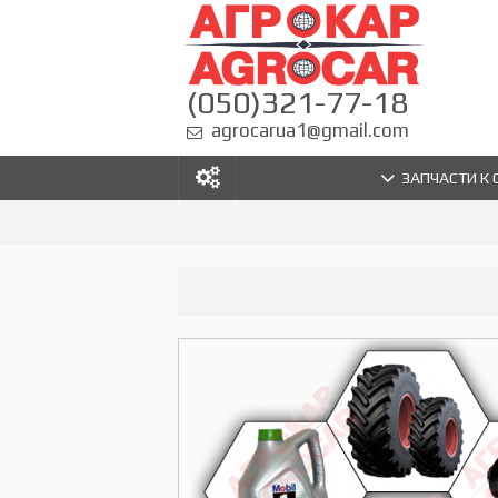
(050)321-77-18
agrocarua1@gmail.com
ЗАПЧАСТИ К