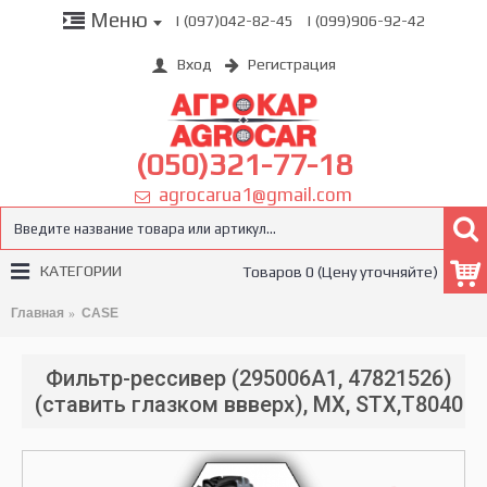
Меню
| (097)042-82-45
| (099)906-92-42
Вход
Регистрация
(050)321-77-18
agrocarua1@gmail.com
КАТЕГОРИИ
Товаров 0 (Цену уточняйте)
Главная
CASE
Фильтр-рессивер (295006A1, 47821526)
(ставить глазком ввверх), MX, STX,T8040