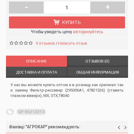
-
+
КУПИТЬ
Чтобы увидеть цену
авторизуйтесь
0 отзывов
Написать отзыв
/
ОПИСАНИЕ
ОТЗЫВОВ (0)
ДОСТАВКА И ОПЛАТА
ОБЩАЯ ИНФОРМАЦИЯ
У нас вы можете купить оптом и в розницу как оригинал так
и замену Фильтр-рессивер (295006A1, 47821526) (ставить
глазком ввверх), MX, STX,T8040
GP-65212013
Фахівці "АГРОКАР" рекомендують: