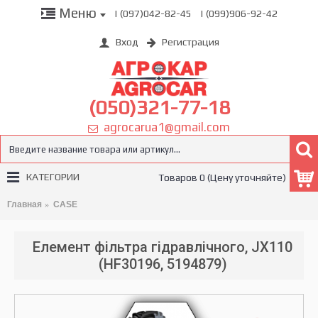
Меню
| (097)042-82-45
| (099)906-92-42
Вход
Регистрация
(050)321-77-18
agrocarua1@gmail.com
КАТЕГОРИИ
Товаров 0 (Цену уточняйте)
Главная
CASE
Елемент фільтра гідравлічного, JX110
(HF30196, 5194879)