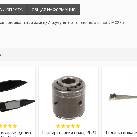
А И ОПЛАТА
ОБЩАЯ ИНФОРМАЦИЯ
как оригинал так и замену Аккумулятор топливного насоса MX285
:
тивореж. двойн.
Шарнир головки ножа, 2020
Головка ножа 