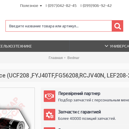
Полезное
| (097)042-82-45
| (099)906-92-42
 СЕЛЬХОЗТЕХНИКЕ
УНИВЕРС
Главная
Bednar
е (UCF208 ,FYJ40TF,FG56208,RCJV40N, LEF208-
Перевірений партнер
Подбор запчастей с персональным мен
Запчасти с гарантией
Более 40000 позиций запчастей.