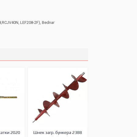
,RCJV40N, LEF208-2F), Bednar
жатки 2020
Шнек загр. бункера 2388