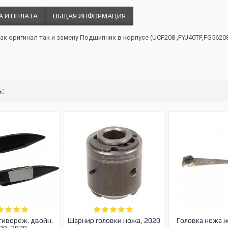
А И ОПЛАТА
ОБЩАЯ ИНФОРМАЦИЯ
ак оригинал так и замену Подшипник в корпусе (UCF208 ,FYJ40TF,FG56208
:
тивореж. двойн.
Шарнир головки ножа, 2020
Головка ножа 