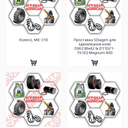
Колесо, МХ-310
Проставка SDiagen для
здвоювання коліс
DW23Вх42 (к.011021-
19.SD) Magnum 400