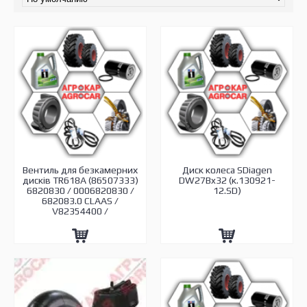
Вентиль для безкамерних
Диск колеса SDiagen
дисків TR618A (86507333)
DW27Bx32 (к.130921-
6820830 / 0006820830 /
12.SD)
682083.0 CLAAS /
V82354400 /