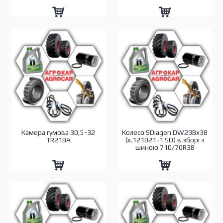
Камера гумова 30,5-32
Колесо SDiagen DW23Bx38
ТR218А
(к.121021-1.SD) в зборі з
шиною 710/70R38