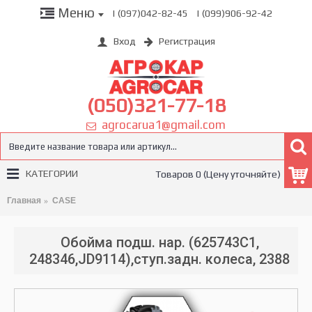
Меню
| (097)042-82-45
| (099)906-92-42
Вход
Регистрация
(050)321-77-18
agrocarua1@gmail.com
КАТЕГОРИИ
Товаров 0 (Цену уточняйте)
Главная
CASE
Обойма подш. нар. (625743C1,
248346,JD9114),ступ.задн. колеса, 2388