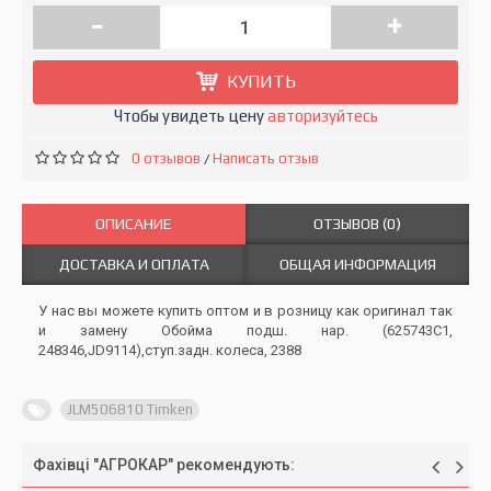
-
+
КУПИТЬ
Чтобы увидеть цену
авторизуйтесь
0 отзывов
Написать отзыв
/
ОПИСАНИЕ
ОТЗЫВОВ (0)
ДОСТАВКА И ОПЛАТА
ОБЩАЯ ИНФОРМАЦИЯ
У нас вы можете купить оптом и в розницу как оригинал так
и замену Обойма подш. нар. (625743C1,
248346,JD9114),ступ.задн. колеса, 2388
JLM506810 Timken
Фахівці "АГРОКАР" рекомендують: