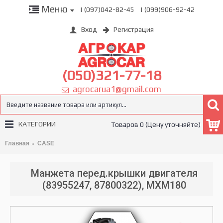
Меню
| (097)042-82-45
| (099)906-92-42
Вход
Регистрация
(050)321-77-18
agrocarua1@gmail.com
КАТЕГОРИИ
Товаров 0 (Цену уточняйте)
Главная
CASE
Манжета перед.крышки двигателя
(83955247, 87800322), MXM180