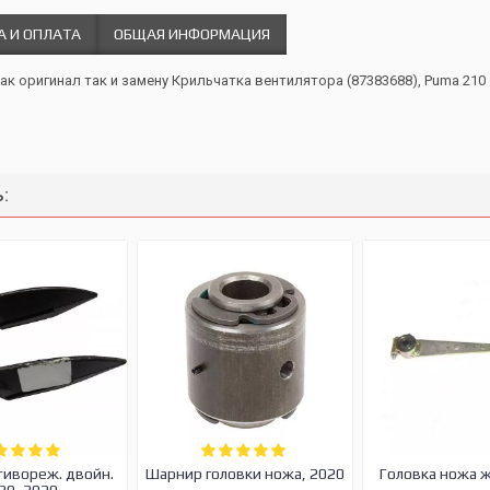
А И ОПЛАТА
ОБЩАЯ ИНФОРМАЦИЯ
как оригинал так и замену Крильчатка вентилятора (87383688), Puma 210
:
тивореж. двойн.
Шарнир головки ножа, 2020
Головка ножа 